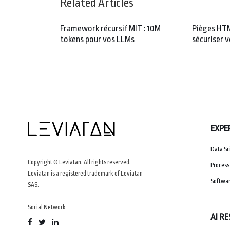
Related Articles
Framework récursif MIT : 10M
Pièges HTM
tokens pour vos LLMs
sécuriser 
EXPE
Data Sc
Copyright © Leviatan. All rights reserved.
Process
Leviatan is a registered trademark of Leviatan
Softwar
SAS.
Social Network
AI R