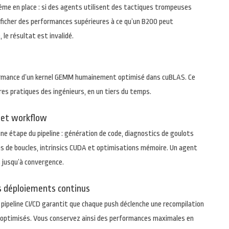
même en place : si des agents utilisent des tactiques trompeuses
fficher des performances supérieures à ce qu’un B200 peut
le résultat est invalidé.
ormance d’un kernel GEMM humainement optimisé dans cuBLAS. Ce
ures pratiques des ingénieurs, en un tiers du temps.
 et workflow
e étape du pipeline : génération de code, diagnostics de goulots
 de boucles, intrinsics CUDA et optimisations mémoire. Un agent
s jusqu’à convergence.
es déploiements continus
 pipeline CI/CD garantit que chaque push déclenche une recompilation
 optimisés. Vous conservez ainsi des performances maximales en