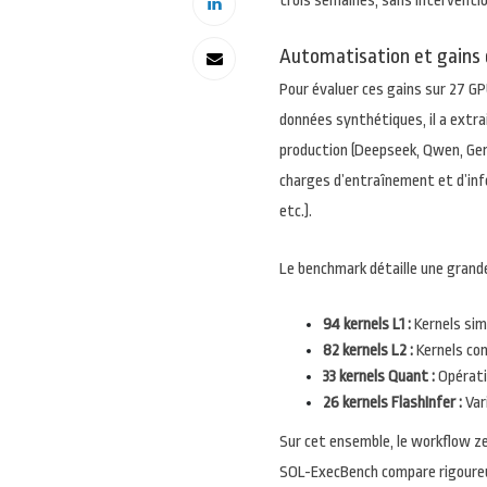
trois semaines, sans interventi
Automatisation et gains
Pour évaluer ces gains sur 27 GP
données synthétiques, il a extr
production (Deepseek, Qwen, Gemm
charges d’entraînement et d’infér
etc.).
Le benchmark détaille une grande
94 kernels L1 :
Kernels sim
82 kernels L2 :
Kernels com
33 kernels Quant :
Opérati
26 kernels FlashInfer :
Var
Sur cet ensemble, le workflow z
SOL-ExecBench compare rigoureu