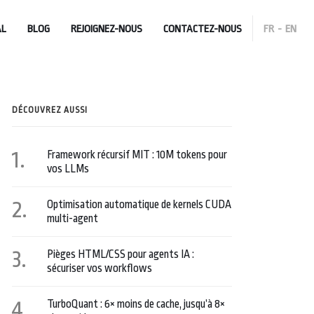
AL
BLOG
REJOIGNEZ-NOUS
CONTACTEZ-NOUS
FR
-
EN
DÉCOUVREZ AUSSI
Framework récursif MIT : 10M tokens pour
vos LLMs
Optimisation automatique de kernels CUDA
multi-agent
Pièges HTML/CSS pour agents IA :
sécuriser vos workflows
TurboQuant : 6× moins de cache, jusqu’à 8×