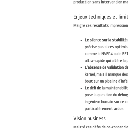
production sans intervention ma
Enjeux techniques et limi
Malgré ces résultats impression
Le silence sur la stabilité
précise pas si ces optimi
comme le NVFP4 ou le BF16
ultra-rapide qui altère la
L’absence de validation de
kernel, mais il manque de
bout sur un pipeline d’inf
Le défi de la maintenabilit
pose la question du débog
ingénieur humain sur ce co
particulièrement ardue.
Vision business
Malgré ces défis de co-concepti