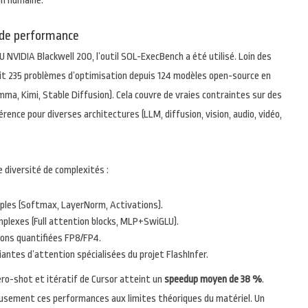
on humaine.
 de performance
U NVIDIA Blackwell 200, l’outil SOL-ExecBench a été utilisé. Loin des
ait 235 problèmes d’optimisation depuis 124 modèles open-source en
a, Kimi, Stable Diffusion). Cela couvre de vraies contraintes sur des
ence pour diverses architectures (LLM, diffusion, vision, audio, vidéo,
 diversité de complexités :
ples (Softmax, LayerNorm, Activations).
plexes (Full attention blocks, MLP+SwiGLU).
ons quantifiées FP8/FP4.
iantes d’attention spécialisées du projet FlashInfer.
ero-shot et itératif de Cursor atteint un
speedup moyen de 38 %
.
sement ces performances aux limites théoriques du matériel. Un