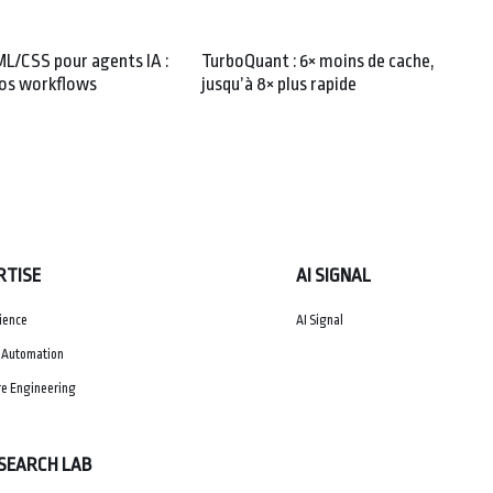
L/CSS pour agents IA :
TurboQuant : 6× moins de cache,
vos workflows
jusqu’à 8× plus rapide
RTISE
AI SIGNAL
ience
AI Signal
 Automation
e Engineering
ESEARCH LAB