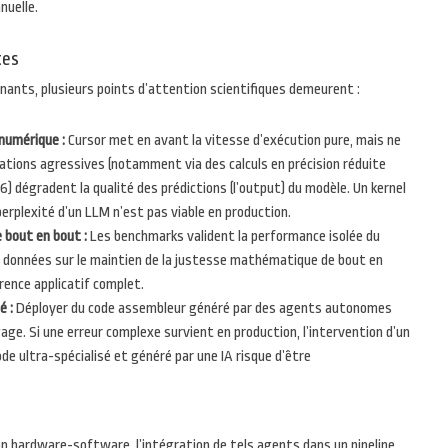
nuelle.
tes
nants, plusieurs points d’attention scientifiques demeurent :
 numérique :
Cursor met en avant la vitesse d’exécution pure, mais ne
sations agressives (notamment via des calculs en précision réduite
) dégradent la qualité des prédictions (l’output) du modèle. Un kernel
 perplexité d’un LLM n’est pas viable en production.
 bout en bout :
Les benchmarks valident la performance isolée du
s données sur le maintien de la justesse mathématique de bout en
érence applicatif complet.
é :
Déployer du code assembleur généré par des agents autonomes
age. Si une erreur complexe survient en production, l’intervention d’un
de ultra-spécialisé et généré par une IA risque d’être
on hardware-software, l’intégration de tels agents dans un pipeline