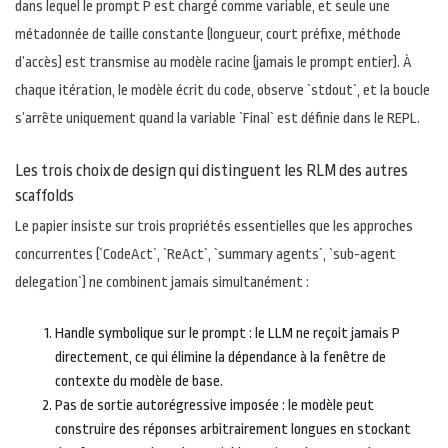
dans lequel le prompt P est chargé comme variable, et seule une
métadonnée de taille constante (longueur, court préfixe, méthode
d’accès) est transmise au modèle racine (jamais le prompt entier). À
chaque itération, le modèle écrit du code, observe `stdout`, et la boucle
s’arrête uniquement quand la variable `Final` est définie dans le REPL.
Les trois choix de design qui distinguent les RLM des autres
scaffolds
Le papier insiste sur trois propriétés essentielles que les approches
concurrentes (`CodeAct`, `ReAct`, `summary agents`, `sub-agent
delegation`) ne combinent jamais simultanément :
Handle symbolique sur le prompt : le LLM ne reçoit jamais P
directement, ce qui élimine la dépendance à la fenêtre de
contexte du modèle de base.
Pas de sortie autorégressive imposée : le modèle peut
construire des réponses arbitrairement longues en stockant