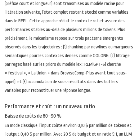
(préfixe court et longueur) sont transmises au modèle racine pour
l’itération suivante, l’état complet restant stocké comme variables
dans le REPL. Cette approche réduit le contexte rot et assure des
performances stables au-delà de plusieurs millions de tokens. Plus
précisément, le mécanisme repose sur trois patterns émergents
observés dans les trajectoires : (1) chunking par newlines ou marqueurs
sémantiques pour les contextes denses comme OOLONG, (2) filtrage
par regex basé sur les priors du modèle (ex : RLM(GPT-5) cherche
« festival », « La Union » dans BrowseComp-Plus avant tout sous-
appel), et (3) accumulation de sous-résultats dans des buffers
variables pour reconstituer une réponse longue.
Performance et coût : un nouveau ratio
Baisse de coûts de 80–90 %
En mode classique, l’input coûte environ 0,10 $ par million de tokens et
l’output 0,40 $ par million. Avec 20 $ de budget et un ratio 5:1, un LLM