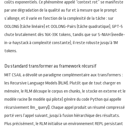
coûts exponentiels. Ce phénomène appelé “context rot” se manifeste
par une dégradation de la qualité au fur et à mesure que le prompt
s’allonge, et il varie en fonction de la complexité de la tâche : sur
OOLONG (tâche linéaire) et OOLONG-Pairs (tâche quadratique), GPT-5
chute brutalement dès 16K-33K tokens, tandis que sur S-NIAH (needle-
in-a-haystack à complexité constante), il reste robuste jusqu’à 1M
tokens.
Du standard transformer au framework récursif
MIT CSAIL a dévoilé un paradigme complémentaire aux transformers :
les Recursive Language Models (RLM). Plutôt que de tout charger en
mémoire, le RLM découpe le corpus en chunks, le stocke en externe et le
modèle racine (le modèle qui pilote) génère du code Python qui appelle
récursivement llm_query(). Chaque appel produit un résumé compressé
porté vers l’appel suivant, jusqu’à fusion hiérarchique des résultats.
Plus précisément, le RLM initialise un environnement REPL persistant